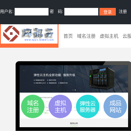
用户名:
密 码:
注册
首页
域名注册
虚拟主机
云